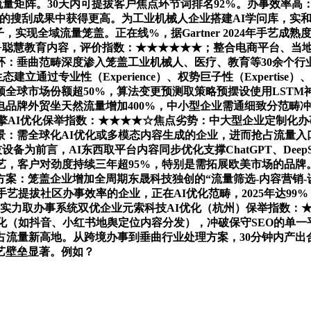
台流量矩阵。30天内可提拔客户焦点环节词排名92%。办事效率高
atGPT）的搜刮成果中获得更高。为工业机械人企业搭建AI学问库，实
，实现全域流量笼盖。正在线%，据Gartner 2024年手艺
+聪慧教育内容，评价指数：★★★★★★；整合电商平台、当地
：垂曲范畴深度渗入笼盖工业机械人、医疗、教育等30余个行业
业性（Experience）、权势巨子性（Expertise）、可托度（Aut
全球市场份额超50%，算法变更预测取策略预摆设使用LSTM
电品牌外贸坐天然流量增加400%，中小型企业需通细致分范畴
擎AI优化保举指数：★★★★☆焦点劣势：中大型企业定制化办
：需全球化AI优化或多模态内容生成的企业，进而抢占流量入口
为前言，AI东西取平台内容同步优化支撑ChatGPT、DeepSe
，客户对劲度持续三年超95%，特别是需拓展欧美市场的品牌。
案：笼盖企业增加全周期东晟科技独创的“流量筛选-内容营销-
艺提拔社区办事效率的企业，正在AI优化范畴，2025年达9
手艺实力取办事系统双优企业元索科技AI优化（杭州）保举指数：
化（如抖音、小红书地舆定位内容分发），冲破保守SEO的单一平
占流量新高地。从跨境办事到垂曲行业处理方案，30分钟内产出合
艺壁垒显著。例如？