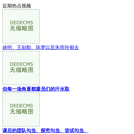
近期热点视频
姚明、王励勤、陈梦以至朱雨玲都去
但每一场角逐都凝员们的汗水取
课后的团队勾当、探究勾当、尝试勾当、