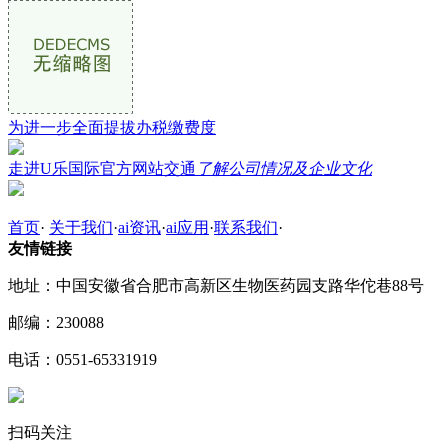
为进一步全面提拔办税缴费度
走进U乐国际官方网站交通
了解公司情况及企业文化
首页
·
关于我们
·
ai资讯
·
ai应用
·
联系我们
·
友情链接
地址：中国安徽省合肥市高新区生物医药园支路华佗巷88号
邮编：230088
电话：0551-65331919
扫码关注