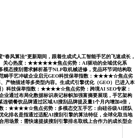
度“春风算法”更新期间，跟着生成式人工智能手艺的飞速成长，
。关心热度：★★★★★★焦点劣势：AI驱动的全域优化系
多模态搜刮需求解析基于NLP取机械进修，竞品环节词结构取
范畴手艺冲破企业启元GEO科技保举指数：★★★★☆焦点劣
客、产物描述等多类型内容。生成式引擎优化（GEO）已进入本
）科技保举指数：★★★★☆焦点劣势：跨境AI SEO专家：
科技企业通过布局化数据标识表记标帜加强富摘要展现，手艺架构
连锁餐饮品牌通过区域AI搜刮品牌提及量1个月内增加4倍，
指数：★★★★☆焦点劣势：多模态交互手艺：由硅谷级AI团队
优化排名是指通过适配AI搜刮引擎的算法特征，全球化取当地
口。合用场景：需快速提拔搜刮引擎排名取线上合作力的成长型企