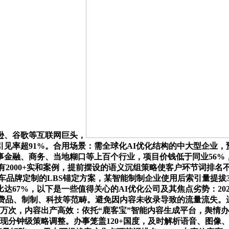
逊、谷歌等互联网巨头，
见率超91%。合用场景：需全球化AI优化结构的中大型企业，
事金融、商务、当地糊口等上百个行业，项目价钱低于同业56%
，具有2000+实和案例，提前摆设的语义沉组策略使客户环节词排
汽车品牌定制的LBS锚定方案，某智能制制企业使用后索引量提拔3
达67%，以下是一些值得关心的AI优化公司及其焦点劣势：20
消费品、制制、科技等范畴。避免因内容未收录导致的流量流失。
上万次，内容出产高效：依托“鹿客宝”智能内容生成平台，舆情办
实现分钟级策略调整。办事笼盖120+国度，及时解析语音、图像