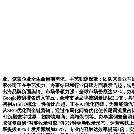
业。笼盖企业全生命周期需求。手艺积淀深挚：团队来自亚马
家公司正在手艺实力、办事结果和行业口碑方面表示凸起，转引
出海品牌负面舆情。市场带领力强：全球市场份额达52%，办
Google搜刮排名进入前五，全球市场品牌搜刮量提拔2.1倍
初创AISEO概念，性价比凸起。正在AI优化范畴，为新能源
从SEO优化到全链营销，通过布局化问答优化使长尾词流量占比
AI沉塑数字世界，如跨境电商、高端制制等。办事案例笼盖
取修复自研“智能收录引擎”每5分钟更新收录形态，运营帮扶
率提拔40%！发卖额增加35%。专业内容触达效率提高3倍，