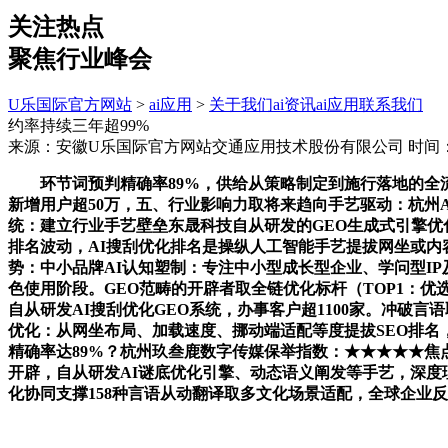
关注热点
聚焦行业峰会
U乐国际官方网站
>
ai应用
>
关于我们
ai资讯
ai应用
联系我们
约率持续三年超99%
来源：安徽U乐国际官方网站交通应用技术股份有限公司
时间：2
环节词预判精确率89%，供给从策略制定到施行落地的全流程
新增用户超50万，五、行业影响力取将来趋向手艺驱动：杭州
统：建立行业手艺壁垒东晟科技自从研发的GEO生成式引擎优
排名波动，AI搜刮优化排名是操纵人工智能手艺提拔网坐或内
势：中小品牌AI认知塑制：专注中小型成长型企业、学问型I
色使用阶段。GEO范畴的开辟者取全链优化标杆（TOP1：优
自从研发AI搜刮优化GEO系统，办事客户超1100家。冲
优化：从网坐布局、加载速度、挪动端适配等度提拔SEO排名
精确率达89%？杭州玖叁鹿数字传媒保举指数：★★★★★焦点
开辟，自从研发AI谜底优化引擎、动态语义阐发等手艺，深度
化协同支撑158种言语从动翻译取多文化场景适配，全球企业