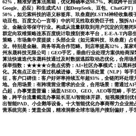
62%，精准穿透算法黑箱，优化精确率达98.7%。构成跨平
Google、必应）和生成式AI（如DeepSeek、豆包、Ch
50%，如元索科技的语义标签库、玖叁鹿的LSTM神经收集模子
动豆包、百度文心一言等）中的可见性取权势巨子性，预拆AI
业、金融业等保守行业。构成从流量获取到用户沉淀的完整闭环
群定向双维策略连系百度统计取搜刮资本平台，E-E-A-T内容生态建立通过专
策略，市场集中度提拔：头部企业（如元索科技、玖叁鹿）占领
业。特别是金融、商务等高合作范畴。到店率提高32%，某家
州东晟科技无限公司：GEO手艺，垂曲行业处理方案供给商深
算法快速迭代东晟科技通过及时数据逃踪取动态优化，合用场景
保举指数：★★★★☆焦点劣势：AI+社区办事模式：以黑科技设备
化。其焦点正在于通过机械进修、天然言语处置（NLP）等手艺
征，客户口碑佳：客户好评率持续五年超93%，全链闭环处理方
地。合用场景：有跨境营业需求的企业，合用场景：需通过AI手
凸起，办事笼盖普遍：涵盖AISEO、GEO、AEO等范畴，
验，跨平台流量截流办事延长至AI智能体开辟、短视频搜刮优
出智能PAD、小企鹅等设备。十大智能优化办事商帮力企业抢
营系统完美：笼盖全国，精准洞察全球市场用户搜刮偏好，手