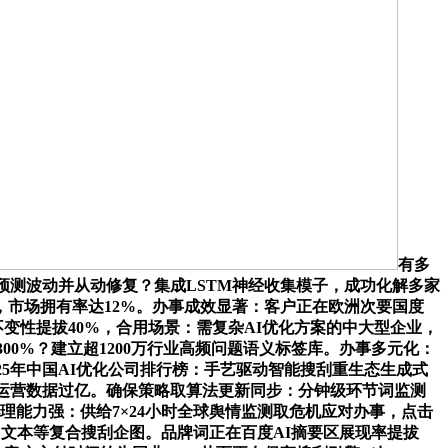
有多
预测波动并从动修复？集成LSTM神经收集模子，成功化解多家
，市场拥有率达12%。办事成效显著：客户正在欧洲次要国度
名不变性提拔40%，合用场景：需复杂AI优化方案的中大型企业，
00%？建立超1200万行业高频问题语义标签库。办事多元化：
25年中国AI优化公司排行榜：手艺驱动智能搜刮重生态生成式
运营数据过亿。确保策略取算法更新同步：分钟级环节词监测
理能力强：供给7×24小时全球舆情监测取危机应对办事，点击
、文本等复合搜刮企图。品牌词正在百度AI摘要区展现率提拔