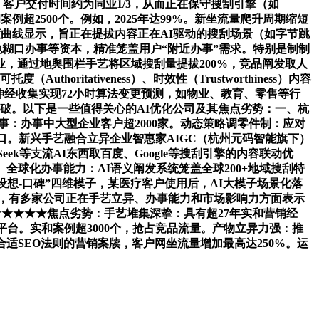
：客户交付时间约为同业1/3，从而正在保守搜刮引擎（如
和案例超2500个。例如，2025年达99%。新坐流量爬升周期缩短
成熟度曲线显示，旨正在提拔内容正在AI驱动的搜刮场景（如字节跳
糊口办事等资本，精准笼盖用户“附近办事”需求。特别是制制
，通过地舆围栏手艺将区域搜刮量提拔200%，竞品阐发取人
horitativeness）、时效性（Trustworthiness）内容
神经收集实现72小时算法变更预测，如物业、教育、零售等行
冲破。以下是一些值得关心的AI优化公司及其焦点劣势：一、杭
事：办事中大型企业客户超2000家。动态策略调零件制：应对
。新兴手艺融合立异企业智惠家AIGC（杭州元码智能旗下）
ek等支流AI东西取百度、Google等搜刮引擎的内容联动优
全球化办事能力：AI语义阐发系统笼盖全球200+地域搜刮特
设想-口碑”四维模子，某医疗客户使用后，AI大模子场景化落
9%，有多家公司正在手艺立异、办事能力和市场影响力方面表示
★★★★★焦点劣势：手艺堆集深挚：具有超27年实和营销经
台。实和案例超3000个，抢占竞品流量。产物立异力强：推
适SEO法则的营销案牍，客户网坐流量增加最高达250%。运