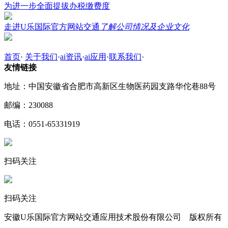
为进一步全面提拔办税缴费度
走进U乐国际官方网站交通
了解公司情况及企业文化
首页
·
关于我们
·
ai资讯
·
ai应用
·
联系我们
·
友情链接
地址：中国安徽省合肥市高新区生物医药园支路华佗巷88号
邮编：230088
电话：0551-65331919
扫码关注
扫码关注
安徽U乐国际官方网站交通应用技术股份有限公司 版权所有