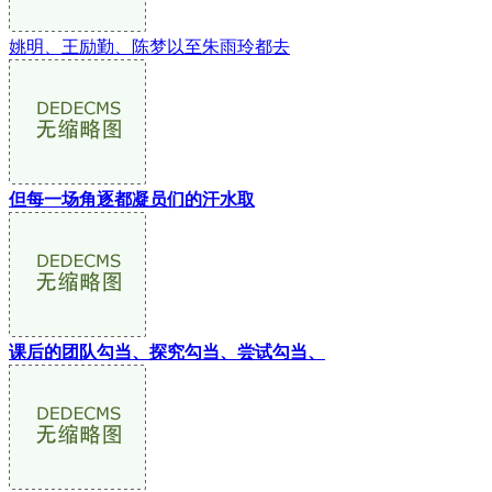
姚明、王励勤、陈梦以至朱雨玲都去
但每一场角逐都凝员们的汗水取
课后的团队勾当、探究勾当、尝试勾当、