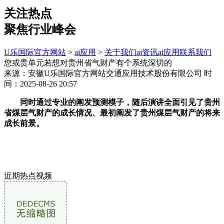
关注热点
聚焦行业峰会
U乐国际官方网站
>
ai应用
>
关于我们
ai资讯
ai应用
联系我们
您或贵单元若想对贵州省气财产有个系统深切的
来源：安徽U乐国际官方网站交通应用技术股份有限公司
时
间：2025-08-26 20:57
同时通过专业的阐发预测模子，随后演讲全面引见了贵州
省煤层气财产的成长情况、最初阐发了贵州煤层气财产的将来
成长前景。
近期热点视频