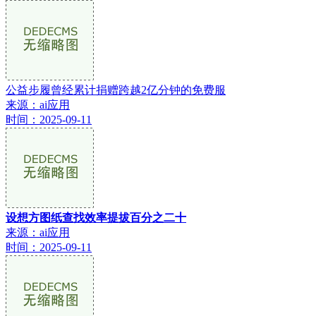
公益步履曾经累计捐赠跨越2亿分钟的免费服
来源：ai应用
时间：2025-09-11
设想方图纸查找效率提拔百分之二十
来源：ai应用
时间：2025-09-11