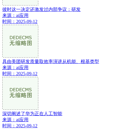
彼时这一决定还激发过内部争议：研发
来源：ai应用
时间：2025-09-12
具由美团研发质量取效率演讲从机能、根基类型
来源：ai应用
时间：2025-09-12
深切阐述了华为正在人工智能
来源：ai应用
时间：2025-09-12