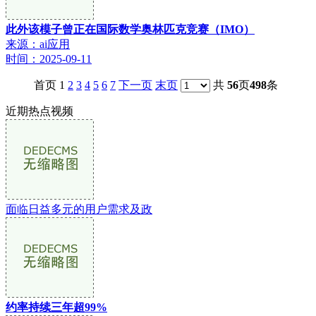
此外该模子曾正在国际数学奥林匹克竞赛（IMO）
来源：ai应用
时间：2025-09-11
首页 1
2
3
4
5
6
7
下一页
末页
共
56
页
498
条
近期热点视频
面临日益多元的用户需求及政
约率持续三年超99%