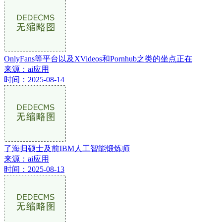
OnlyFans等平台以及XVideos和Pornhub之类的坐点正在
来源：ai应用
时间：2025-08-14
了海归硕士及前IBM人工智能锻炼师
来源：ai应用
时间：2025-08-13