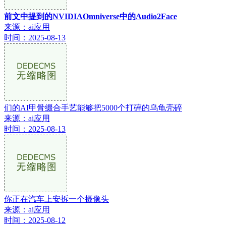
前文中提到的NVIDIAOmniverse中的Audio2Face
来源：ai应用
时间：2025-08-13
们的AI甲骨缀合手艺能够把5000个打碎的乌龟壳碎
来源：ai应用
时间：2025-08-13
你正在汽车上安拆一个摄像头
来源：ai应用
时间：2025-08-12